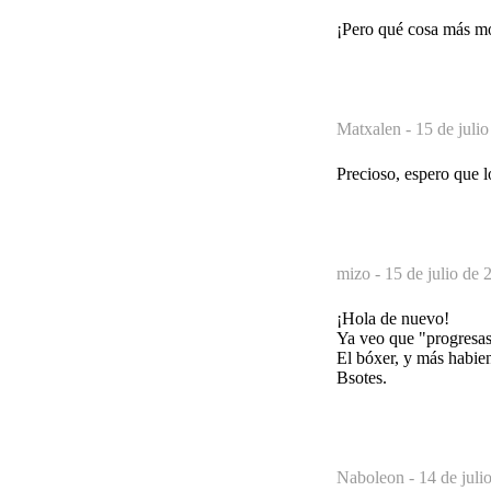
¡Pero qué cosa más m
Matxalen -
15 de juli
Precioso, espero que lo
mizo -
15 de julio de 
¡Hola de nuevo!
Ya veo que "progresa
El bóxer, y más habien
Bsotes.
Naboleon -
14 de juli