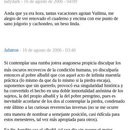
ladydark -
16 de agosto de 2006 - 04:09
Anda que ya era hora, tantas vacaciones agotan Vailima, me
alegro de ver renovado el cuaderno y encima con ese punto de
sano jolgorio y cachondeo, un beso linda.
Jafatron
-
16 de agosto de 2006 - 03:46
Si contemplar una rumba jotera aragonesa propicia disculpar los
más oscuros recovecos de la condición humana, yo disculparía
entonces al pobre albañil que con aquel acto de infinita maestría
práctica (lo mismo da que da lo mismo si la piedra encaja),
suponemos que sin quererlo, provocó esa singularidad histórica y
ha convertido el hecho en una doble inmortalidad anónima de los
sujetos, la del propio albañil y la del pobre peregrino, pues es
inevitable acordarse de los dos al contemplar la piedra, condenado
este último a las curiosas reverencias inversas (no se me ocurre
otra manera de nombrar a semejante posición, casi ridícula para
estos menesteres, tal vez más apropiada para otros).
En fin, bendito sea el albañil, tal vez dio sin querer el mejor