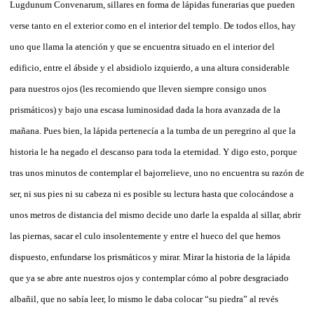
Lugdunum Convenarum, sillares en forma de lápidas funerarias que pueden
verse tanto en el exterior como en el interior del templo. De todos ellos, hay
uno que llama la atención y que se encuentra situado en el interior del
edificio,
entre el ábside y el absidiolo izquierdo, a una altura considerable
para nuestros ojos (les recomiendo que lleven siempre consigo unos
prismáticos) y bajo una escasa luminosidad dada la hora avanzada de la
mañana. Pues bien, la lápida pertenecía a la tumba de un peregrino al que la
historia le ha negado el descanso para toda la eternidad. Y digo esto, porque
tras unos minutos de contemplar el bajorrelieve, uno no encuentra su razón de
ser, ni sus pies ni su cabeza ni es posible su lectura hasta que colocándose a
unos metros de distancia del mismo decide uno darle la espalda al sillar, abrir
las piernas, sacar el culo insolentemente y entre el hueco del que hemos
dispuesto, enfundarse los prismáticos y mirar. Mirar la historia de la lápida
que ya se abre ante nuestros ojos y contemplar cómo al pobre desgraciado
albañil, que no sabía leer, lo mismo le daba colocar “su piedra” al revés