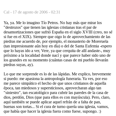
Cal -
17 de agosto de 2006 - 02:31
Ya, ya. Me lo imagino Tío Petros. No hay más que mirar los
"destrozos" que tienen las iglesias cristianas tras el par de
desamortizaciones que sufrió España en el siglo XVIII (creo, no sé
si fue en el XIX). Siempre que oigo lo de aprovechamiento de las
piedras me acuerdo de, por ejemplo, el monasterio de Moreruela
(tan impresionante aún hoy en día) o del de Santa Eufemia -espero
que lo hayas ido a ver, Vere, ya que cerquita de allí andaste-, muy
próximo a la localidad donde nací y que parece haber sido uno de
los grandes en su momento (cuántas casas de mi pueblo llevarán
piedras suyas, ay).
Lo que me sorprende es lo de las lápidas. Me explico, brevemente
si puedo: me apasiona la antropología funeraria. Ya ves, por eso
me parece simpático el hecho de que unos cristianos de aquella
época, tan miedosos y supersticiosos, aprovecharan algo tan
"siniestro", tan escatológico para cubrir las paredes de la casa de
dios, perdón, Dios (que para ellos es con mayúscula). Pero, claro,
aquí también se puede aplicar aquel refrán de a falta de pan,
buenas son tortas... Si el cura de turno quería una iglesia, vamos,
que había que hacer la iglesia fuera como fuese, supongo. :)