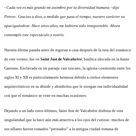
-
Cada vez es más grande mi asombro por la diversidad humana –dijo
Petros-. Gracias a dios, a medida que pasa el tiempo, nuestro carácter va
apaciguándose. Hace unos años, me hubiera sido insoportable. Ahora
contemplo este espectáculo y sonrío.
Nuestra última parada antes de regresar a casa después de la ruta del románico
de este verano, fue en
Saint Just de Valcabrère
, basílica ubicada en la haute
Garonne. Enclavada en un paisaje casi toscano, la iglesia construida entre los
siglos XI y XII es particularmente hermosa debido a ciertos elementos
arquitectónicos en su ábside y absidiolos que le otorgan esa individualidad
con que el románico se viste en muchas ocasiones.
Dejando a un lado estos últimos, Saint Just de Valcabrère disfruta de otra
singularidad que la hace aún más atractiva a los ojos del curioso: muchos de
sus sillares fueron tomados “prestados” a la antigua ciudad romana de